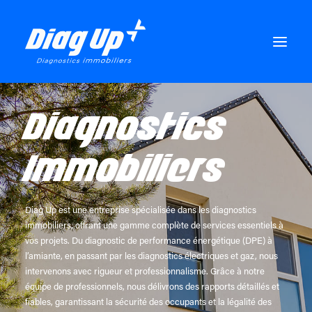
Diagnostics
ACCUEIL
DIAGNOSTICS VENTE
Immobiliers
DIAGNOSTICS LOCATION
NOTRE AGENCE
Diag Up est une entreprise spécialisée dans les diagnostics
CONTACT
immobiliers, offrant une gamme complète de services essentiels à
vos projets. Du diagnostic de performance énergétique (DPE) à
l’amiante, en passant par les diagnostics électriques et gaz, nous
intervenons avec rigueur et professionnalisme. Grâce à notre
équipe de professionnels, nous délivrons des rapports détaillés et
fiables, garantissant la sécurité des occupants et la légalité des